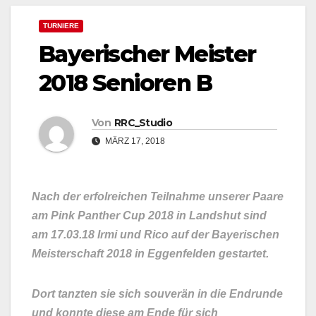
TURNIERE
Bayerischer Meister
2018 Senioren B
Von
RRC_Studio
MÄRZ 17, 2018
Nach der erfolreichen Teilnahme unserer Paare
am Pink Panther Cup 2018 in Landshut sind
am 17.03.18 Irmi und Rico auf der Bayerischen
Meisterschaft 2018 in Eggenfelden gestartet.
Dort tanzten sie sich souverän in die Endrunde
und konnte diese am Ende für sich