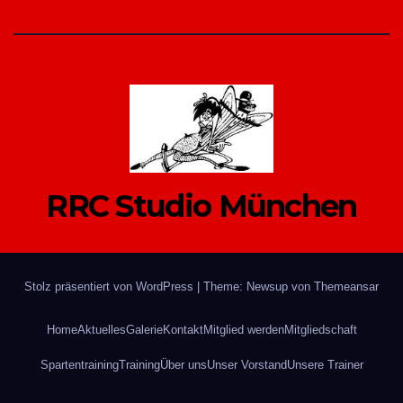
RRC Studio München
Stolz präsentiert von WordPress
|
Theme: Newsup von
Themeansar
Home
Aktuelles
Galerie
Kontakt
Mitglied werden
Mitgliedschaft
Spartentraining
Training
Über uns
Unser Vorstand
Unsere Trainer