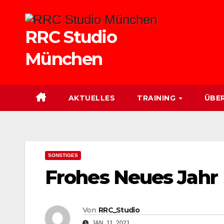
Zum
Inhalt
RRC Studio
springen
München
AKTUELLES
TRAINING
ÜBE
SONSTIGES
Frohes Neues Jahr 
Von
RRC_Studio
JAN. 11, 2021