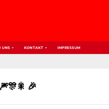
R UNS
KONTAKT
IMPRESSUM
🎊🎇 🎉